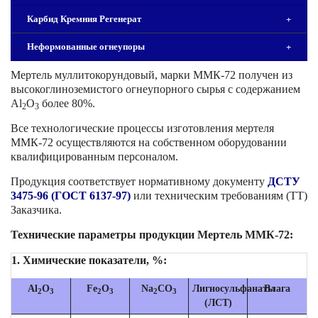
Карбид Кремния Регенерат
+
Неформованные огнеупоры
+
Мертель муллитокорундовый, марки ММК-72 получен из
высокоглиноземистого огнеупорного сырья с содержанием
Al
O
более 80%.
2
3
Все технологические процессы изготовления мертеля
ММК-72 осуществляются на собственном оборудовании
квалифицированным персоналом.
Продукция соответствует нормативному документу
ДСТУ
3475-96 (ГОСТ 6137-97)
или техническим требованиям (ТТ)
Заказчика.
Технические параметры продукции Мертель ММК-72:
1. Химические показатели, %:
Al
O
Fe
O
Na
CO
Лигносульфанаты
Влага
2
3
2
3
2
3
(ЛСТ)