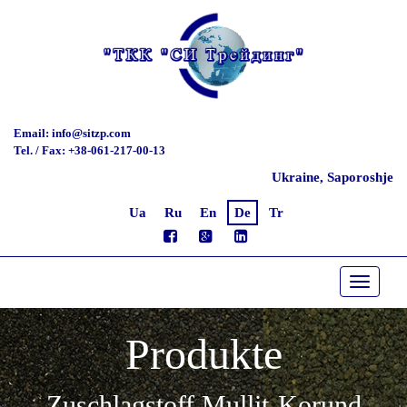
Email: info@sitzp.com
Tel. / Fax: +38-061-217-00-13
Ukraine, Saporoshje
Ua
Ru
En
De
Tr
Toggle
navigati
Produkte
Zuschlagstoff Mullit-Korund