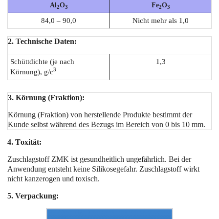
Al
O
Fe
O
2
3
2
3
84,0 – 90,0
Nicht mehr als 1,0
2. Technische Daten:
Schüttdichte (je nach
1,3
3
Körnung), g/с
3. Körnung (Fraktion):
Körnung (Fraktion) von herstellende Produkte bestimmt der
Kunde selbst während des Bezugs im Bereich von 0 bis 10 mm.
4. Тoxität:
Zuschlagstoff ZMK ist gesundheitlich ungefährlich. Bei der
Anwendung entsteht keine Silikosegefahr. Zuschlagstoff wirkt
nicht kanzerogen und toxisch.
5.
Verpackung: